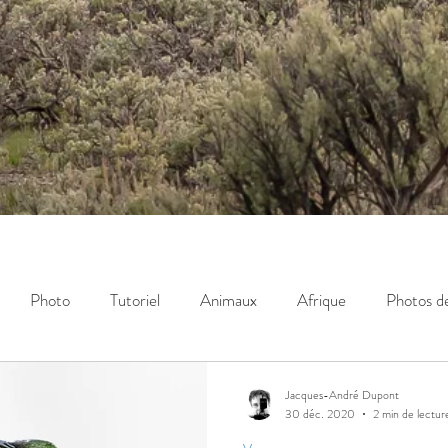
Photo
Tutoriel
Animaux
Afrique
Photos 
nion
#NatureSansIA
Photo animalière
Jacques-André Dupont
30 déc. 2020
2 min de lectur