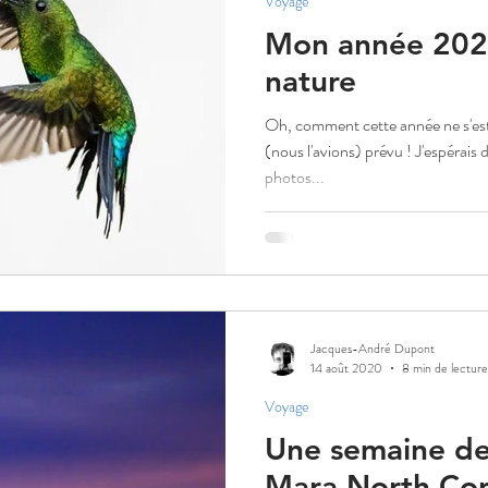
Voyage
Mon année 2020
nature
Oh, comment cette année ne s'est
(nous l'avions) prévu ! J'espérais de nombreuses expéditions de
photos...
Jacques-André Dupont
14 août 2020
8 min de lecture
Voyage
Une semaine de
Mara North Con