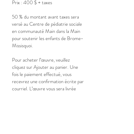
Prix : 400 $ + taxes
50 % du montant avant taxes sera
versé au Centre de pédiatrie sociale
en communauté Main dans la Main
pour soutenir les enfants de Brome-
Missisquoi.
Pour acheter l’œuvre, veuillez
cliquez sur Ajouter au panier. Une
fois le paiement effectué, vous
recevrez une confirmation écrite par
courriel. L’œuvre vous sera livrée
après l’exposition.
Vous pouvez aussi nous écrire à
jadupontphoto@gmail.com
ou nous
appeler au 514-267-5215 ou 514-
231-1340.