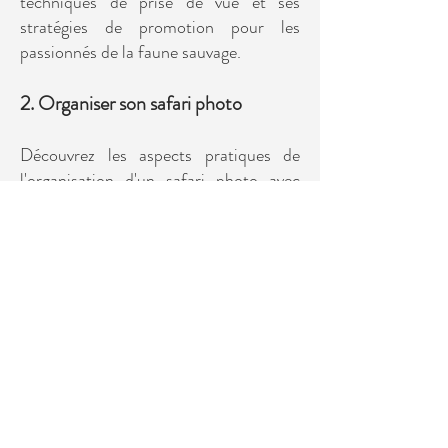
techniques de prise de vue et ses
stratégies de promotion pour les
passionnés de la faune sauvage.
2. Organiser son safari photo
Découvrez les aspects pratiques de
l'organisation d'un safari photo avec
Jacques-André Dupont. Cette
conférence offre une panoplie de
conseils sur la planification, la
logistique et les techniques de prises de
vue lors de voyages photographiques en
Afrique de l’Est (Kenya, Tanzanie) et du
sud (Afrique du Sud, Botswana), pour
une expérience enrichissante.