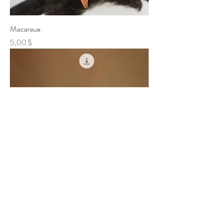
Macareux
Prix
5,00 $
Bec rouge
Prix
5,00 $